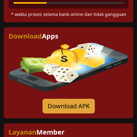
* waktu proses selama bank online dan tidak gangguan
Download
Apps
Download APK
Layanan
Member