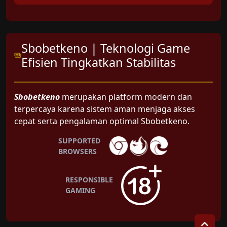
Sbobetkeno | Teknologi Game
Efisien Tingkatkan Stabilitas
Sbobetkeno
merupakan platform modern dan
terpercaya karena sistem aman menjaga akses
cepat serta pengalaman optimal Sbobetkeno.
SUPPORTED
BROWSERS
RESPONSIBLE
GAMING