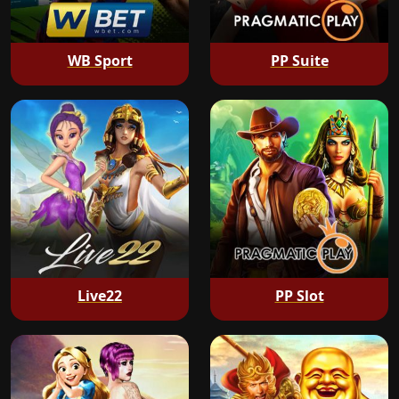
WB Sport
PP Suite
Live22
PP Slot