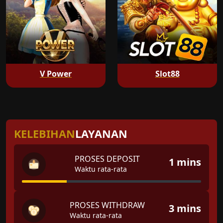
V Power
Slot88
KELEBIHAN
LAYANAN
PROSES DEPOSIT
1 mins
Waktu rata-rata
PROSES WITHDRAW
3 mins
Waktu rata-rata